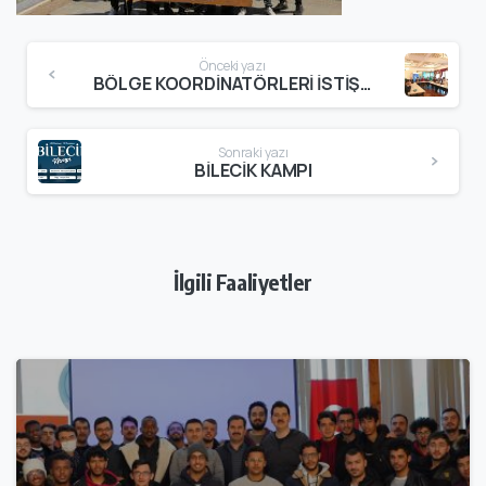
Continue
Önceki yazı
Reading
BÖLGE KOORDİNATÖRLERİ İSTİŞARE TOPLANTISI GERÇEKLEŞTİRİLDİ
Sonraki yazı
BİLECİK KAMPI
İlgili Faaliyetler
3