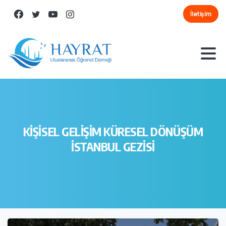
İletişim
KİŞİSEL
GELİŞİM
KÜRESEL
DÖNÜŞÜM
İSTANBUL
GEZİSİ